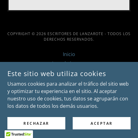
COPYRIGHT © 2026 ESCRITORES DE LANZAROTE - TODOS LOS
DERECHOS RESERVADOS.
Inicio
Agenda interna
Este sitio web utiliza cookies
Política de privacidad
Estatutos
Usamos cookies para analizar el tráfico del sitio web
y optimizar tu experiencia en el sitio. Al aceptar
Imágenes
nuestro uso de cookies, tus datos se agruparán con
los datos de todos los demás usuarios.
RECHAZAR
ACEPTAR